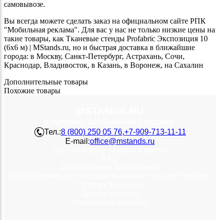
самовывозе.
Вы всегда можете сделать заказ на официальном сайте РПК
"Мобильная реклама". Для вас у нас не только низкие цены на
такие товары, как Тканевые стенды Profabric Экспозиция 10
(6х6 м) | MStands.ru, но и быстрая доставка в ближайшие
города: в Москву, Санкт-Петербург, Астрахань, Сочи,
Краснодар, Владивосток, в Казань, в Воронеж, на Сахалин
Дополнительные товары
Похожие товары
MSTANDS.RU
Компания "Мобильная реклама"
Тел.:
8 (800) 250 05 76
,
+7-909-713-11-11
E-mail:
office@mstands.ru
руб. – все цены указаны в рублях
FAQ
Изготовление фотопанели
Изготовление полотна для тканевых стендов Profabric
Словарь терминов
Дизайн макетов
Требование к макету