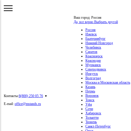
Ваш город:
Россия
Да, все верно
Выбрать другой
Россия
Ижевск
Екатеринбург
Нижний Новгород
Челябинск
Саратов
Красноярск
Краснодар
Мурманск
Северодвинск
Иркутск
Волгоград
Москва и Московская область
Казань
Пермь
Воронеж
Контакты:
8(800) 250 05 76
Томск
E-mail:
office@mstands.ru
Уфа
Сочи
Хабаровск
Тольятти
Тюмень
Санкт-Петербург
Омск