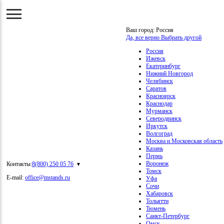
Ваш город:
Россия
Да, все верно
Выбрать другой
Россия
Ижевск
Екатеринбург
Нижний Новгород
Челябинск
Саратов
Красноярск
Краснодар
Мурманск
Северодвинск
Иркутск
Волгоград
Москва и Московская область
Казань
Пермь
Воронеж
Контакты:
8(800) 250 05 76
Томск
E-mail:
office@mstands.ru
Уфа
Сочи
Хабаровск
Тольятти
Тюмень
Санкт-Петербург
Омск