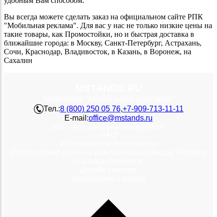
удобным Вам способом.
Вы всегда можете сделать заказ на официальном сайте РПК
"Мобильная реклама". Для вас у нас не только низкие цены на
такие товары, как Промостойки, но и быстрая доставка в
ближайшие города: в Москву, Санкт-Петербург, Астрахань,
Сочи, Краснодар, Владивосток, в Казань, в Воронеж, на
Сахалин
MSTANDS.RU
Компания "Мобильная реклама"
Тел.:
8 (800) 250 05 76
,
+7-909-713-11-11
E-mail:
office@mstands.ru
руб. – все цены указаны в рублях
FAQ
Изготовление фотопанели
Изготовление полотна для тканевых стендов Profabric
Словарь терминов
Дизайн макетов
Требование к макету